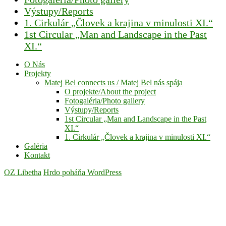
Výstupy/Reports
1. Cirkulár „Človek a krajina v minulosti XI.“
1st Circular „Man and Landscape in the Past
XI.“
O Nás
Projekty
Matej Bel connects us / Matej Bel nás spája
O projekte/About the project
Fotogaléria/Photo gallery
Výstupy/Reports
1st Circular „Man and Landscape in the Past
XI.“
1. Cirkulár „Človek a krajina v minulosti XI.“
Galéria
Kontakt
OZ Libetha
Hrdo poháňa WordPress