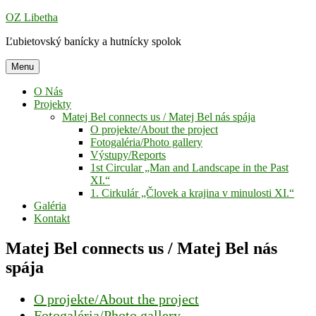
Prejsť
OZ Libetha
na
Ľubietovský banícky a hutnícky spolok
obsah
Menu
O Nás
Projekty
Matej Bel connects us / Matej Bel nás spája
O projekte/About the project
Fotogaléria/Photo gallery
Výstupy/Reports
1st Circular „Man and Landscape in the Past
XI.“
1. Cirkulár „Človek a krajina v minulosti XI.“
Galéria
Kontakt
Matej Bel connects us / Matej Bel nás
spája
O projekte/About the project
Fotogaléria/Photo gallery